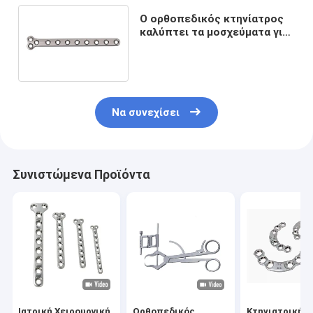
Ο ορθοπεδικός κτηνίατρος
καλύπτει τα μοσχεύματα για
τα τοξοειδή πιάτα σκυλιών
2.0T
Να συνεχίσει
Συνιστώμενα Προϊόντα
Ιατρική Χειρουργική
Ορθοπεδικός
Κτηνιατρική