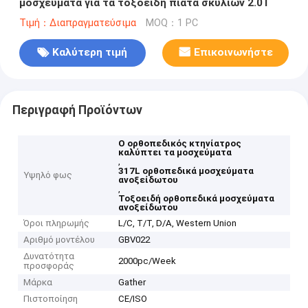
μοσχεύματα για τα τοξοειδή πιάτα σκυλιών 2.0T
Τιμή：Διαπραγματεύσιμα
MOQ：1 PC
Καλύτερη τιμή
Επικοινωνήστε
Περιγραφή Προϊόντων
Ο ορθοπεδικός κτηνίατρος
καλύπτει τα μοσχεύματα
,
317L ορθοπεδικά μοσχεύματα
Υψηλό φως
ανοξείδωτου
,
Τοξοειδή ορθοπεδικά μοσχεύματα
ανοξείδωτου
Όροι πληρωμής
L/C, T/T, D/A, Western Union
Αριθμό μοντέλου
GBV022
Δυνατότητα
2000pc/Week
προσφοράς
Μάρκα
Gather
Πιστοποίηση
CE/ISO