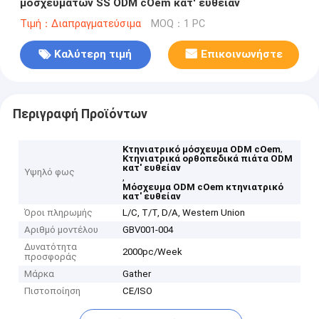
μοσχευμάτων SS ODM cOem κατ' ευθείαν
Τιμή：Διαπραγματεύσιμα
MOQ：1 PC
Καλύτερη τιμή
Επικοινωνήστε
Περιγραφή Προϊόντων
,
Κτηνιατρικό μόσχευμα ODM cOem
Κτηνιατρικά ορθοπεδικά πιάτα ODM
κατ' ευθείαν
Υψηλό φως
,
Μόσχευμα ODM cOem κτηνιατρικό
κατ' ευθείαν
Όροι πληρωμής
L/C, T/T, D/A, Western Union
Αριθμό μοντέλου
GBV001-004
Δυνατότητα
2000pc/Week
προσφοράς
Μάρκα
Gather
Πιστοποίηση
CE/ISO