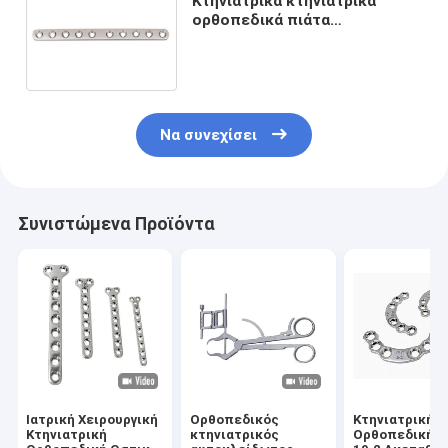
Κτηνιατρικά κτηνιατρικά
ορθοπεδικά πιάτα
μοσχευμάτων SS ODM cOem
κατ' ευθείαν
Να συνεχίσει
Συνιστώμενα Προϊόντα
Ιατρική Χειρουργική
Ορθοπεδικός
Κτηνιατρική
Κτηνιατρική
κτηνιατρικός
Ορθοπεδική 