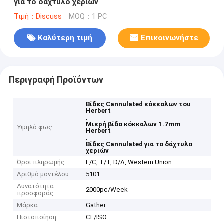
για το δάχτυλο χεριών
Τιμή：Discuss
MOQ：1 PC
Καλύτερη τιμή
Επικοινωνήστε
Περιγραφή Προϊόντων
Βίδες Cannulated κόκκαλων του
Herbert
,
Μικρή βίδα κόκκαλων 1.7mm
Υψηλό φως
Herbert
,
Βίδες Cannulated για το δάχτυλο
χεριών
Όροι πληρωμής
L/C, T/T, D/A, Western Union
Αριθμό μοντέλου
5101
Δυνατότητα
2000pc/Week
προσφοράς
Μάρκα
Gather
Πιστοποίηση
CE/ISO