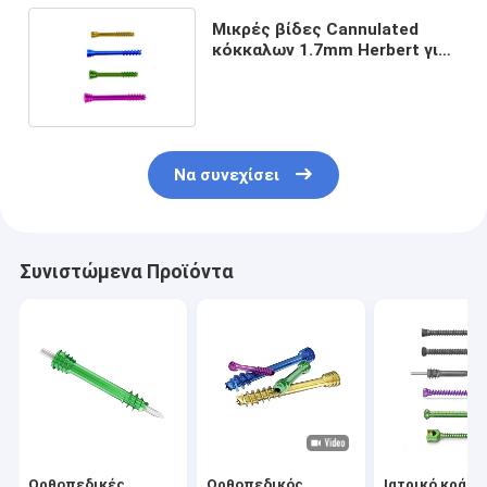
Μικρές βίδες Cannulated
κόκκαλων 1.7mm Herbert για
το δάχτυλο χεριών
Να συνεχίσει
Συνιστώμενα Προϊόντα
Ορθοπεδικές
Ορθοπεδικός
Ιατρικό κράμα