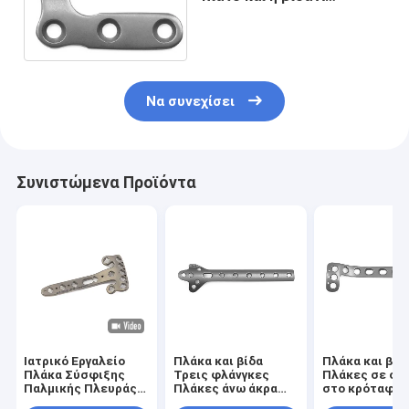
τιτανίου Phalange
διαμόρφωσαν 4 5 6
τρύπες
Να συνεχίσει
Συνιστώμενα Προϊόντα
Ιατρικό Εργαλείο
Πλάκα και βίδα
Πλάκα και βίδ
Πλάκα Σύσφιξης
Τρεις φλάνγκες
Πλάκες σε σχ
Παλμικής Πλευράς
Πλάκες άνω άκρα
στο κρόταφο
Πρόσθιας Ακτίνας
Τιτανίου
Πλάκες σε σχ