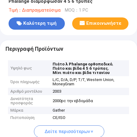
Phalange διαμόρφωσαν 4 5 6 τρύπες
Τιμή：Διαπραγματεύσιμα
MOQ：1 PC
Καλύτερη τιμή
Επικοινωνήστε
Περιγραφή Προϊόντων
,
Πιάτο λ Phalange ορθοπεδικό
Υψηλό φως
,
Πιάτο και βίδα 4 5 6 τρύπες
Μίνι πιάτο και βίδα τιτανίου
L/C, D/A, D/P, T/T, Western Union,
Όροι πληρωμής
MoneyGram
Αριθμό μοντέλου
2003
Δυνατότητα
2000pc την εβδομάδα
προσφοράς
Μάρκα
Gather
Πιστοποίηση
CE/ISO
Δείτε περισσότερων