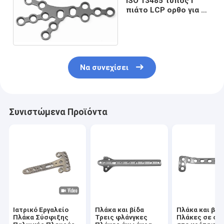
ISO 13485 τύπος Ι
πιάτο LCP ορθο για το
σπάσιμο Calcaneus
Να συνεχίσει
Συνιστώμενα Προϊόντα
Ιατρικό Εργαλείο
Πλάκα και βίδα
Πλάκα και βίδ
Πλάκα Σύσφιξης
Τρεις φλάνγκες
Πλάκες σε σχ