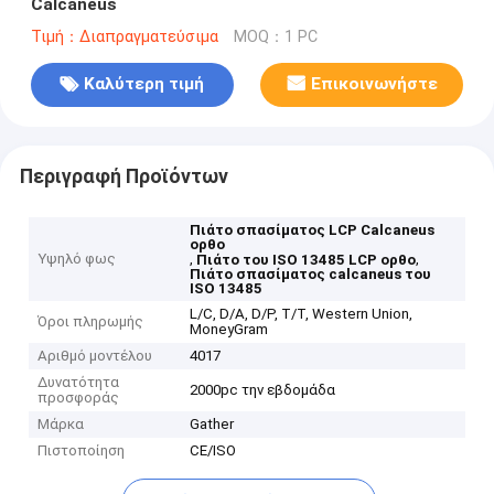
Calcaneus
Τιμή：Διαπραγματεύσιμα
MOQ：1 PC
Καλύτερη τιμή
Επικοινωνήστε
Περιγραφή Προϊόντων
Πιάτο σπασίματος LCP Calcaneus
ορθο
Υψηλό φως
,
,
Πιάτο του ISO 13485 LCP ορθο
Πιάτο σπασίματος calcaneus του
ISO 13485
L/C, D/A, D/P, T/T, Western Union,
Όροι πληρωμής
MoneyGram
Αριθμό μοντέλου
4017
Δυνατότητα
2000pc την εβδομάδα
προσφοράς
Μάρκα
Gather
Πιστοποίηση
CE/ISO