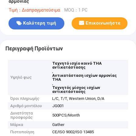
αρμονίας
Τιμή：Διαπραγματεύσιμα
MOQ：1 PC
Καλύτερη τιμή
Επικοινωνήστε
Περιγραφή Προϊόντων
Τεχνητό ισχίο κοινό THA
αντικατάστασης
,
Αντικατάσταση ισχίων αρμονίας
Υψηλό φως
THA
,
Τεχνητός μίσχος ισχίων
αντικατάστασης
Όροι πληρωμής
L/C, T/T, Western Union, D/A
Αριθμό μοντέλου
JG001
Δυνατότητα
500PCS/Month
προσφοράς
Μάρκα
Gather
Πιστοποίηση
CE/ISO 9002/ISO 13485