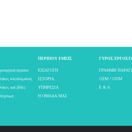
Σ
ΠΕΡΊΠΟΥ ΕΜΕΊΣ
ΓΎΡΟΣ ΕΡΓΟΣΤ
ρουργικά όργανα
ΕΙΣΑΓΩΓΉ
ΓΡΑΜΜΉ ΠΑΡΑΓ
λάκες κλειδώματος
ΙΣΤΟΡΊΑ
OEM / ODM
άκες και βίδες
ΥΠΗΡΕΣΊΑ
Ε & Α
μόσχευμα
Η ΟΜΆΔΑ ΜΑΣ