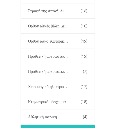
Στροφή της σπονδυλικής στήλης
(16)
Ορθοπεδικές βίδες με κανίλια
(10)
Ορθοπεδικό εξωτερικό Fixator
(45)
Προθετική αρθρώσεως ισχίου
(15)
Προθετική αρθρώσεως γόνατος
(7)
Χειρουργικό ηλεκτρικό εργαλείο
(17)
Κτηνιατρικό μόσχευμα
(18)
Αθλητική ιατρική
(4)