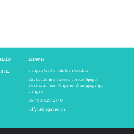
ΑΣΊΩΝ
ΕΠΑΦΉ
Jiangsu Gather Biotech Co.,Ltd
ΩΓΉΣ
B2508, Junma διεθνές, δυτικός δρόμος
Shazhou, πόλη Yangshe, Zhangjiagang,
Jiangsu
86-150-62512110
luffyliu@jsgather.cn