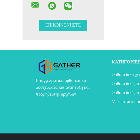
ΚΑΤΗΓΟΡΊΕ
Ορθοπεδικά χει
Επαγγελματικά ορθοπεδικά
Ορθοπεδικές π
μοσχεύματα και ανάπτυξη και
Ορθοπεδικές πλ
προμηθευτής οργάνων
Maxillofacial 