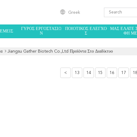
Greek
ΓΎΡΟΣ ΕΡΓΟΣΤΑΣΊΩ
ΠΟΙΟΤΙΚΌΣ ΈΛΕΓΧΟ
ΜΑΣ ΕΛΆΤΕ 
 ΕΜΕΊΣ
Ν
Σ
ΦΉ Μ
δα
Jiangsu Gather Biotech Co.,Ltd Προϊόντα Στο Διαδίκτυο
<
13
14
15
16
17
1