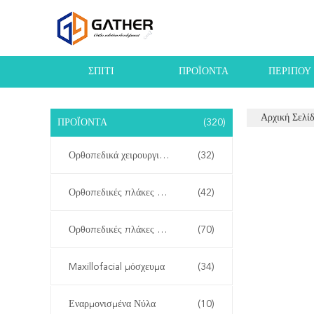
ΣΠΊΤΙ
ΠΡΟΪΌΝΤΑ
ΠΕΡΊΠΟΥ
Αρχική Σελί
ΠΡΟΪΌΝΤΑ
(320)
Ορθοπεδικά χειρουργικά όργανα
(32)
Ορθοπεδικές πλάκες κλειδώματος
(42)
Ορθοπεδικές πλάκες και βίδες
(70)
Maxillofacial μόσχευμα
(34)
Εναρμονισμένα Νύλα
(10)